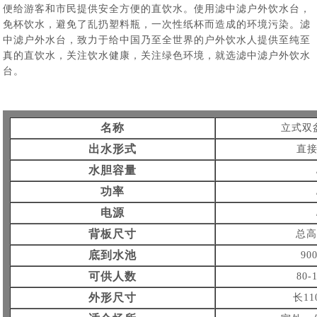
便给游客和市民提供安全方便的直饮水。使用滤中滤户外饮水台，
免杯饮水，避免了乱扔塑料瓶，一次性纸杯而造成的环境污染。滤
中滤户外水台，致力于给中国乃至全世界的户外饮水人提供至纯至
真的直饮水，关注饮水健康，关注绿色环境，就选滤中滤户外饮水
台。
名称
立式双
出水形式
直
水胆容量
功率
电源
背板尺寸
总高
底到水池
90
可供人数
80-
外形尺寸
长11