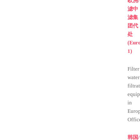
欧洲/
滤中
滤集
团代
处
(Eur
1)
Filter
water
filtra
equi
in
Euro
Offic
韩国/