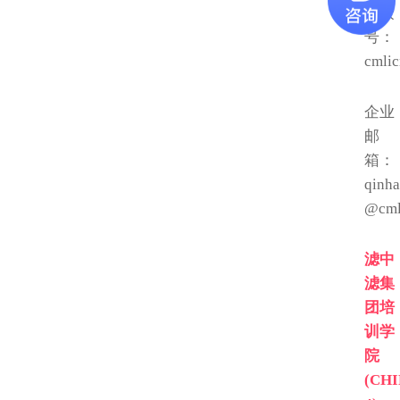
公众
号：
cmlic
企业
邮
箱：
qinha
@cml
滤中
滤集
团培
训学
院
(CH