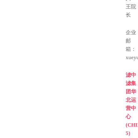
王院
长
企业
邮
箱：
xuey
滤中
滤集
团华
北运
营中
心
(CH
5)