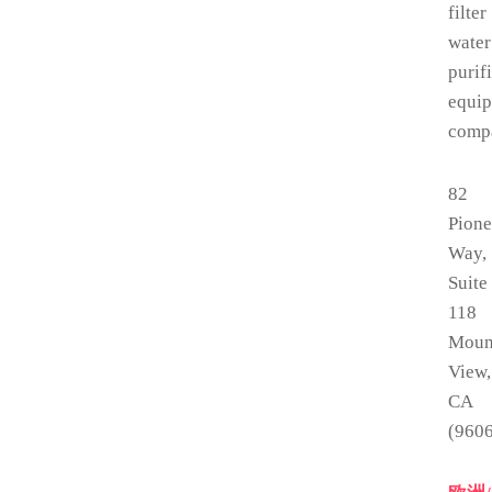
filter
water
purif
equi
comp
82
Pione
Way,
Suite
118
Moun
View,
CA
(960