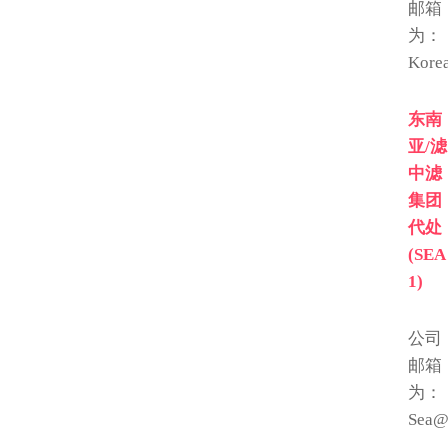
邮箱
为：
Kore
东南
亚/滤
中滤
集团
代处
(SEA
1)
公司
邮箱
为：
Sea@