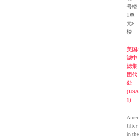
号楼
1单
元8
楼
美国/
滤中
滤集
团代
处
(USA
1)
Amer
filter
in the