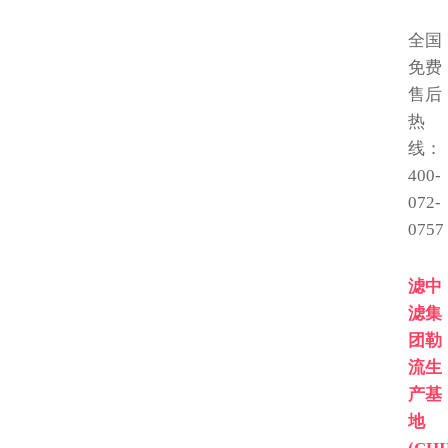
全国
免费
售后
热
线：
400-
072-
0757
滤中
滤集
团勒
流生
产基
地