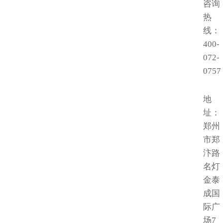
咨询
热
线：
400-
072-
0757
地
址：
郑州
市郑
汴路
名灯
金泰
成国
际广
场7