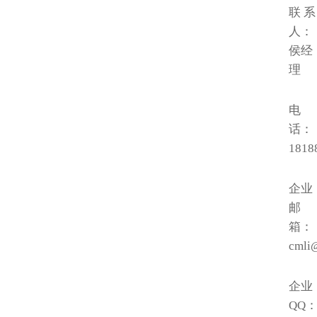
联 系
人：
侯经
理
电
话：
1818
企业
邮
箱：
cmli
企业
QQ