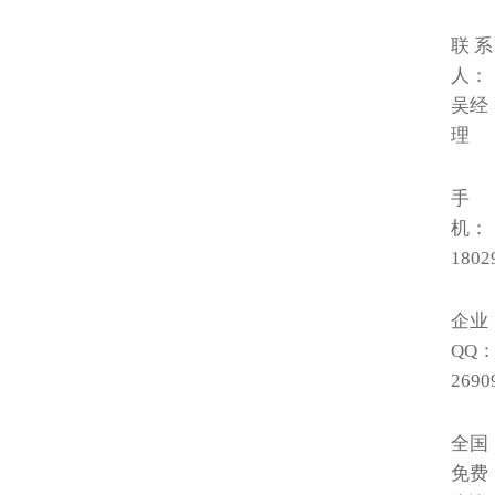
联 系
人：
吴经
理
手
机：
1802
企业
QQ
2690
全国
免费