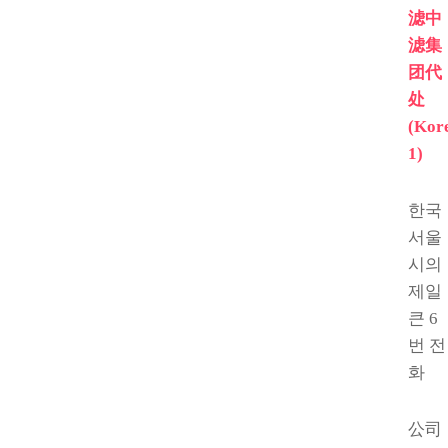
滤中
滤集
团代
处
(Kor
1)
한국
서울
시의
제일
큰 6
번 전
화
公司