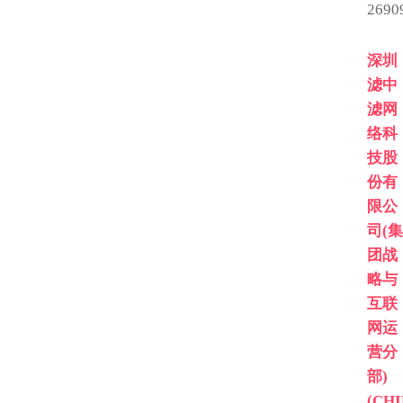
2690
深圳
滤中
滤网
络科
技股
份有
限公
司(集
团战
略与
互联
网运
营分
部)
(CH