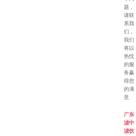
题，
请联
系我
们，
我们
将以
热忱
的服
务赢
得您
的满
意
广东
滤中
滤饮