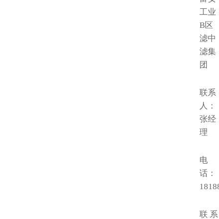
工业
B区
滤中
滤集
团
联系
人：
张经
理
电
话：
1818
联 系