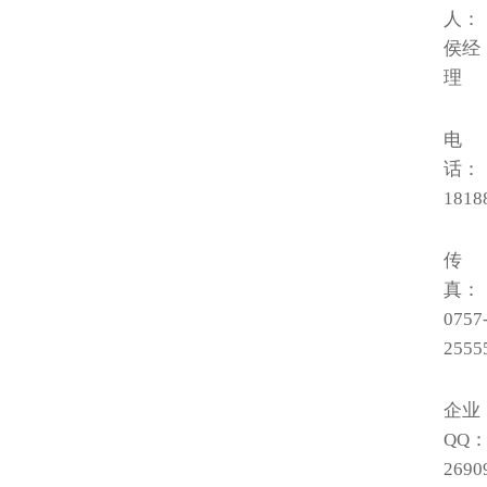
人：
侯经
理
电
话：
1818
传
真：
0757
2555
企业
QQ
2690